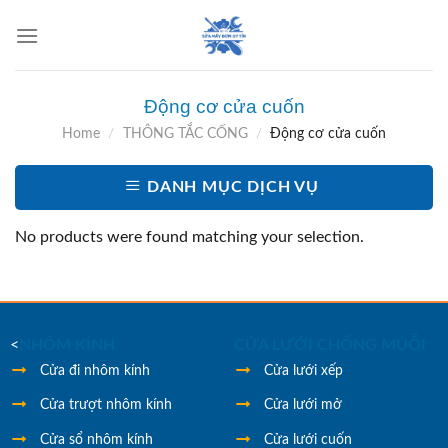
Skip
to
content
Động cơ cửa cuốn
Home
/
THÔNG TẮC CỐNG
/
Động cơ cửa cuốn
DANH MỤC DỊCH VỤ
No products were found matching your selection.
<
NHÔM KÍNH
CỬA LƯỚI CHỐNG MUỖI
Cửa đi nhôm kính
Cửa lưới xếp
Cửa trượt nhôm kính
Cửa lưới mở
Cửa sổ nhôm kính
Cửa lưới cuốn