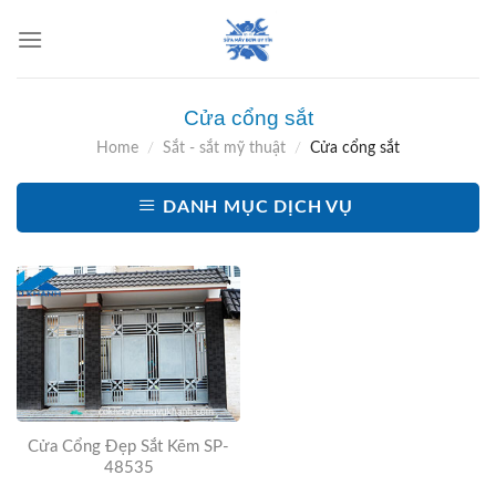
Skip
to
content
Cửa cổng sắt
Home
/
Sắt - sắt mỹ thuật
/
Cửa cổng sắt
DANH MỤC DỊCH VỤ
Cửa Cổng Đẹp Sắt Kẽm SP-
48535