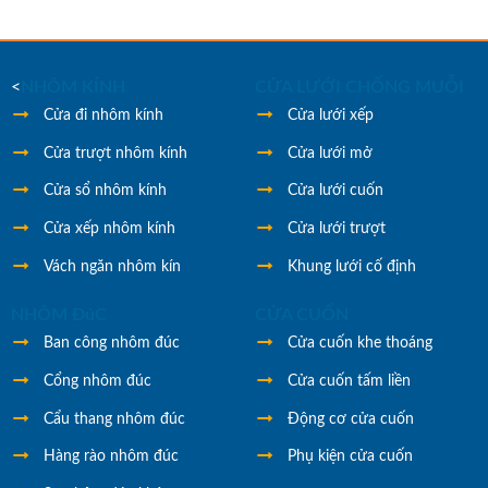
<
NHÔM KÍNH
CỬA LƯỚI CHỐNG MUỖI
Cửa đi nhôm kính
Cửa lưới xếp
Cửa trượt nhôm kính
Cửa lưới mở
Cửa sổ nhôm kính
Cửa lưới cuốn
Cửa xếp nhôm kính
Cửa lưới trượt
Vách ngăn nhôm kín
Khung lưới cố định
NHÔM ĐúC
CỬA CUỐN
Ban công nhôm đúc
Cửa cuốn khe thoáng
Cổng nhôm đúc
Cửa cuốn tấm liền
Cẩu thang nhôm đúc
Động cơ cửa cuốn
Hàng rào nhôm đúc
Phụ kiện cửa cuốn