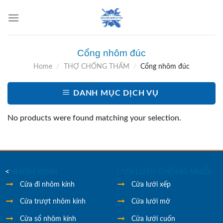
Skip
to
content
Cổng nhôm đúc
Home
/
THỢ CHỐNG THẤM
/
Cổng nhôm đúc
DANH MỤC DỊCH VỤ
No products were found matching your selection.
<
NHÔM KÍNH
CỬA LƯỚI CHỐNG MUỖI
Cửa đi nhôm kính
Cửa lưới xếp
Cửa trượt nhôm kính
Cửa lưới mở
Cửa sổ nhôm kính
Cửa lưới cuốn