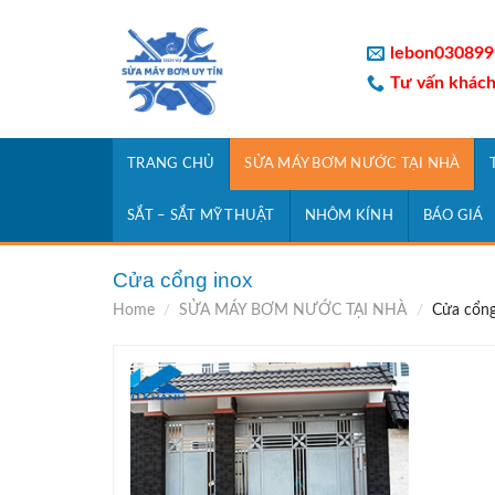
Skip
to
lebon030899
content
Tư vấn khách
TRANG CHỦ
SỬA MÁY BƠM NƯỚC TẠI NHÀ
SẮT – SẮT MỸ THUẬT
NHÔM KÍNH
BÁO GIÁ
Cửa cổng inox
Home
/
SỬA MÁY BƠM NƯỚC TẠI NHÀ
/
Cửa cổng