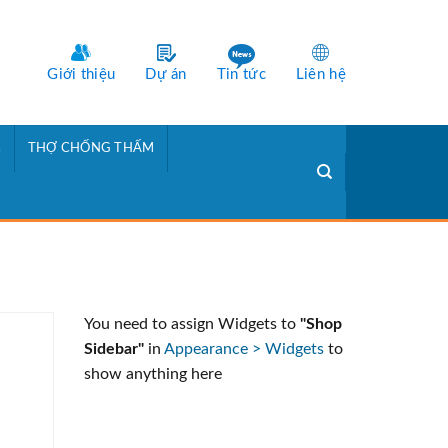
Giới thiệu
Dự án
Tin tức
Liên hệ
C
THỢ CHỐNG THẤM
You need to assign Widgets to
"Shop
Sidebar"
in
Appearance > Widgets
to
show anything here