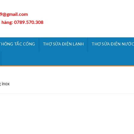
9@gmail.com
 hàng: 0789.570.308
THÔNG TẮC CỐNG
THỢ SỬA ĐIỆN LẠNH
THỢ SỬA ĐIỆN NƯỚ
 inox